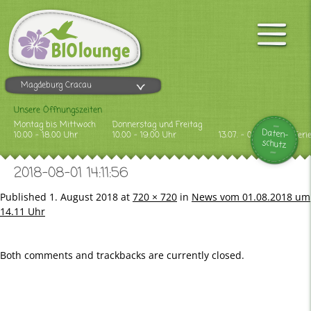
Magdeburg Cracau
Unsere Öffnungszeiten
Montag bis Mittwoch
Donnerstag und Freitag
Daten-
10.00 - 18.00 Uhr
10.00 - 19.00 Uhr
13.07. - 09.08.2026 Feri
schutz
2018-08-01 14:11:56
Published
1. August 2018
at
720 × 720
in
News vom 01.08.2018 um
14.11 Uhr
Both comments and trackbacks are currently closed.