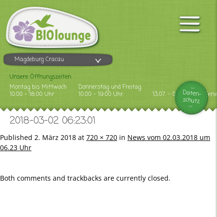
Magdeburg Cracau
Unsere Öffnungszeiten
Montag bis Mittwoch
Donnerstag und Freitag
Daten-
10.00 - 18.00 Uhr
10.00 - 19.00 Uhr
13.07. - 09.08.2026 Feri
schutz
2018-03-02 06:23:01
Published
2. März 2018
at
720 × 720
in
News vom 02.03.2018 um
06.23 Uhr
Both comments and trackbacks are currently closed.