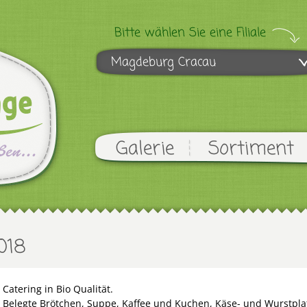
Bitte wählen Sie eine Filiale
Magdeburg Cracau
Galerie
Sortiment
018
Catering in Bio Qualität.
Belegte Brötchen, Suppe, Kaffee und Kuchen, Käse- und Wurstplat