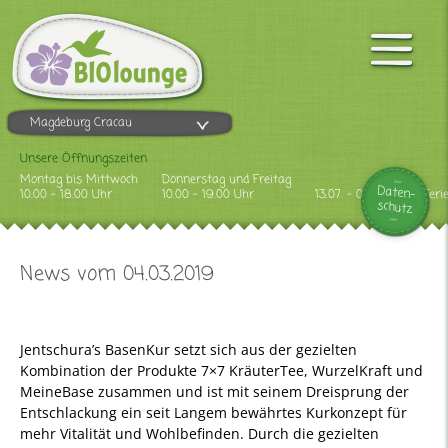
Magdeburg Cracau
Unsere Öffnungszeiten
Montag bis Mittwoch
Donnerstag und Freitag
Daten-
10.00 - 18.00 Uhr
10.00 - 19.00 Uhr
13.07. - 09.08.2026 Feri
schutz
News vom 04.03.2019
Jentschura’s BasenKur setzt sich aus der gezielten
Kombination der Produkte 7×7 KräuterTee, WurzelKraft und
MeineBase zusammen und ist mit seinem Dreisprung der
Entschlackung ein seit Langem bewährtes Kurkonzept für
mehr Vitalität und Wohlbefinden. Durch die gezielten