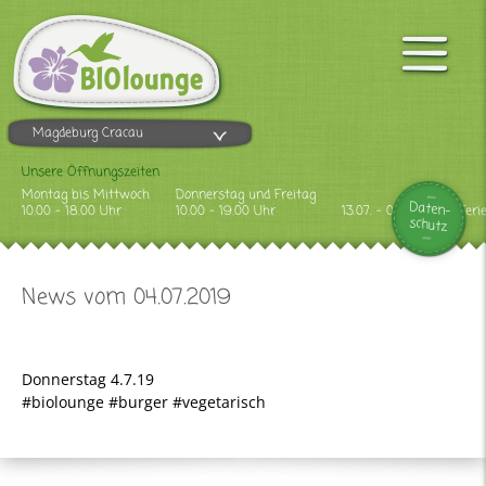
Magdeburg Cracau
Unsere Öffnungszeiten
Montag bis Mittwoch
Donnerstag und Freitag
Daten-
10.00 - 18.00 Uhr
10.00 - 19.00 Uhr
13.07. - 09.08.2026 Feri
schutz
News vom 04.07.2019
Donnerstag 4.7.19
#biolounge #burger #vegetarisch