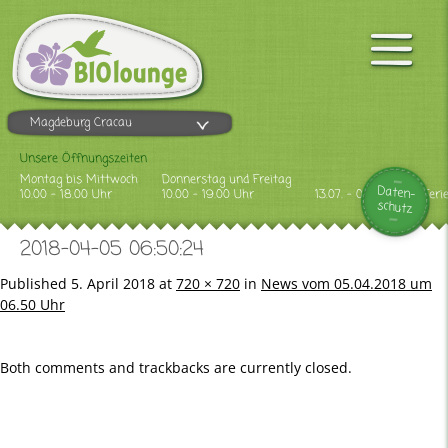
Magdeburg Cracau
Unsere Öffnungszeiten
Montag bis Mittwoch
Donnerstag und Freitag
Daten-
10.00 - 18.00 Uhr
10.00 - 19.00 Uhr
13.07. - 09.08.2026 Feri
schutz
2018-04-05 06:50:24
Published
5. April 2018
at
720 × 720
in
News vom 05.04.2018 um
06.50 Uhr
Both comments and trackbacks are currently closed.