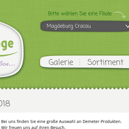
Bitte wählen Sie eine Filiale
Magdeburg Cracau
Galerie
Sortiment
018
Bei uns finden Sie eine große Auswahl an Demeter-Produkten.
Wir freuen uns auf ihren Besuch.