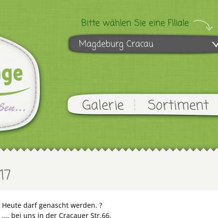
Bitte wählen Sie eine Filiale
Magdeburg Cracau
Galerie
Sortiment
17
Heute darf genascht werden. ?
…. bei uns in der Cracauer Str.66.