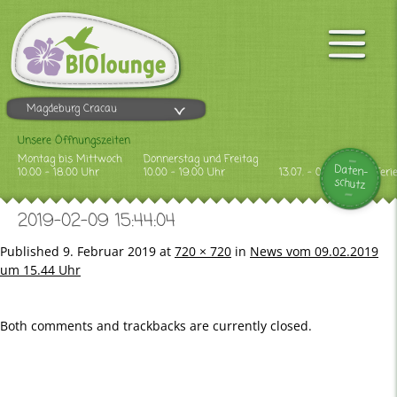
Magdeburg Cracau
Unsere Öffnungszeiten
Montag bis Mittwoch
Donnerstag und Freitag
Daten-
10.00 - 18.00 Uhr
10.00 - 19.00 Uhr
13.07. - 09.08.2026 Feri
schutz
2019-02-09 15:44:04
Published
9. Februar 2019
at
720 × 720
in
News vom 09.02.2019
um 15.44 Uhr
Both comments and trackbacks are currently closed.