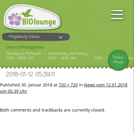
Magdeburg Cracau
Unsere Öffnungszeiten
Montag bis Mittwoch
Donnerstag und Freitag
Daten-
10.00 - 18.00 Uhr
10.00 - 19.00 Uhr
13.07. - 09.08.2026 Feri
schutz
2018-01-12 05:39:11
Published
30. Januar 2018
at
720 × 720
in
News vom 12.01.2018
um 05.39 Uhr
Both comments and trackbacks are currently closed.