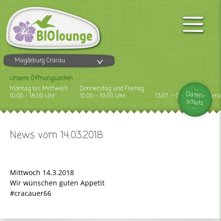
Magdeburg Cracau
Unsere Öffnungszeiten
Montag bis Mittwoch
Donnerstag und Freitag
Daten-
10.00 - 18.00 Uhr
10.00 - 19.00 Uhr
13.07. - 09.08.2026 Feri
schutz
News vom 14.03.2018
Mittwoch 14.3.2018
Wir wünschen guten Appetit
#cracauer66