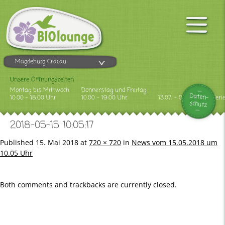
Magdeburg Cracau
Unsere Öffnungszeiten
Montag bis Mittwoch
Donnerstag und Freitag
Daten-
10.00 - 18.00 Uhr
10.00 - 19.00 Uhr
13.07. - 09.08.2026 Feri
schutz
2018-05-15 10:05:17
Published
15. Mai 2018
at
720 × 720
in
News vom 15.05.2018 um
10.05 Uhr
Both comments and trackbacks are currently closed.