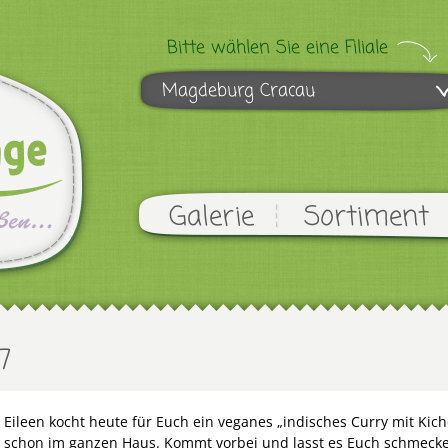
Bitte wählen Sie eine Filiale
Magdeburg Cracau
Galerie
Sortiment
7
Eileen kocht heute für Euch ein veganes „indisches Curry mit Kic
schon im ganzen Haus. Kommt vorbei und lasst es Euch schmeck