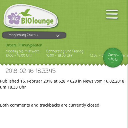
Magdeburg Cracau
Unsere Öffnungszeiten
Montag bis Mittwoch
Donnerstag und Freitag
Daten-
10.00 - 18.00 Uhr
10.00 - 19.00 Uhr
13.07. - 09.08.2026 Feri
schutz
2018-02-16 18:33:45
Published
16. Februar 2018
at
628 × 628
in
News vom 16.02.2018
um 18.33 Uhr
Both comments and trackbacks are currently closed.