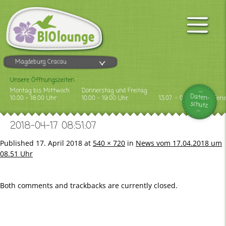
Magdeburg Cracau
Unsere Öffnungszeiten
Montag bis Mittwoch
Donnerstag und Freitag
Daten-
10.00 - 18.00 Uhr
10.00 - 19.00 Uhr
13.07. - 09.08.2026 Feri
schutz
2018-04-17 08:51:07
Published
17. April 2018
at
540 × 720
in
News vom 17.04.2018 um
08.51 Uhr
Both comments and trackbacks are currently closed.