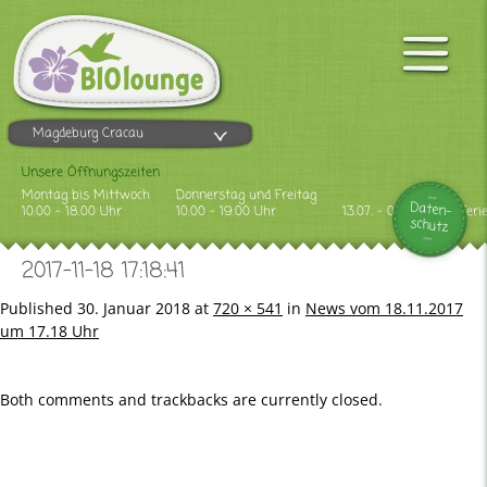
Magdeburg Cracau
Unsere Öffnungszeiten
Montag bis Mittwoch
Donnerstag und Freitag
Daten-
10.00 - 18.00 Uhr
10.00 - 19.00 Uhr
13.07. - 09.08.2026 Feri
schutz
2017-11-18 17:18:41
Published
30. Januar 2018
at
720 × 541
in
News vom 18.11.2017
um 17.18 Uhr
Both comments and trackbacks are currently closed.