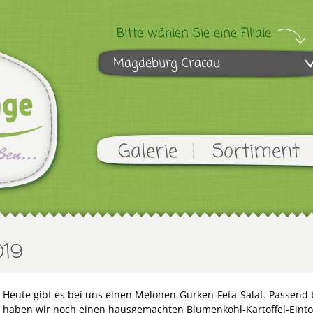
Bitte wählen Sie eine Filiale
Magdeburg Cracau
Galerie
Sortiment
019
Heute gibt es bei uns einen Melonen-Gurken-Feta-Salat. Passend
haben wir noch einen hausgemachten Blumenkohl-Kartoffel-Einto