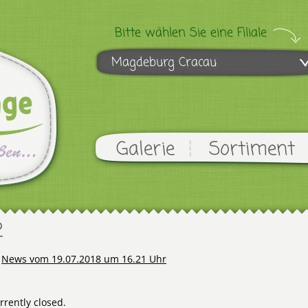
Bitte wählen Sie eine Filiale
Magdeburg Cracau
Galerie
Sortiment
2
n
News vom 19.07.2018 um 16.21 Uhr
rently closed.