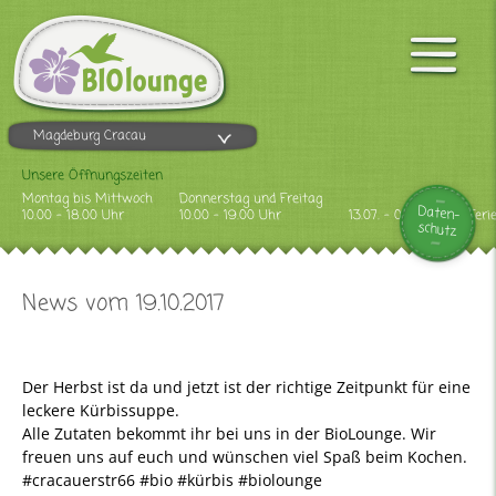
Magdeburg Cracau
Unsere Öffnungszeiten
Montag bis Mittwoch
Donnerstag und Freitag
Daten-
10.00 - 18.00 Uhr
10.00 - 19.00 Uhr
13.07. - 09.08.2026 Feri
schutz
News vom 19.10.2017
Der Herbst ist da und jetzt ist der richtige Zeitpunkt für eine
leckere Kürbissuppe.
Alle Zutaten bekommt ihr bei uns in der BioLounge. Wir
freuen uns auf euch und wünschen viel Spaß beim Kochen.
#cracauerstr66 #bio #kürbis #biolounge