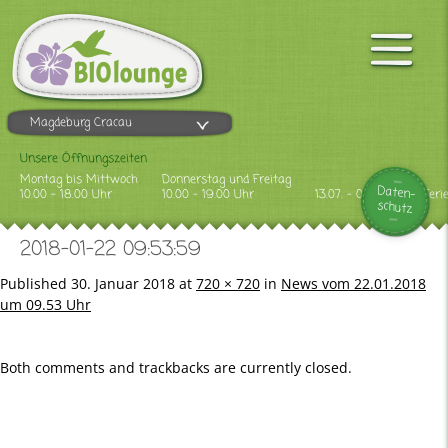
Magdeburg Cracau
Unsere Öffnungszeiten
Montag bis Mittwoch
Donnerstag und Freitag
Daten-
10.00 - 18.00 Uhr
10.00 - 19.00 Uhr
13.07. - 09.08.2026 Feri
schutz
2018-01-22 09:53:59
Published
30. Januar 2018
at
720 × 720
in
News vom 22.01.2018
um 09.53 Uhr
Both comments and trackbacks are currently closed.