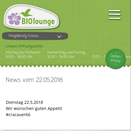
Magdeburg Cracau
Unsere Öffnungszeiten
Montag bis Mittwoch
Donnerstag und Freitag
Daten-
10.00 - 18.00 Uhr
10.00 - 19.00 Uhr
13.07. - 09.08.2026 Feri
schutz
News vom 22.05.2018
Dienstag 22.5.2018
Wir wünschen guten Appetit
#cracauer66