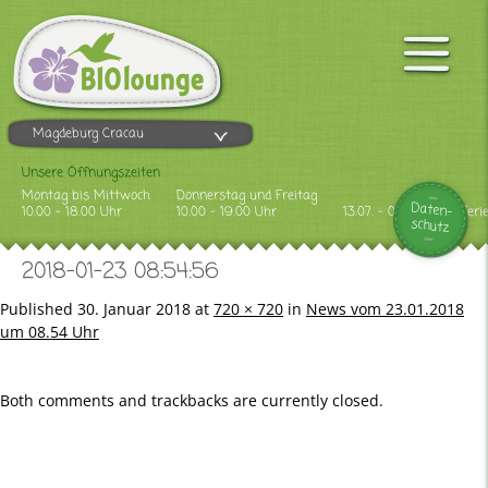
Magdeburg Cracau
Unsere Öffnungszeiten
Montag bis Mittwoch
Donnerstag und Freitag
Daten-
10.00 - 18.00 Uhr
10.00 - 19.00 Uhr
13.07. - 09.08.2026 Feri
schutz
2018-01-23 08:54:56
Published
30. Januar 2018
at
720 × 720
in
News vom 23.01.2018
um 08.54 Uhr
Both comments and trackbacks are currently closed.