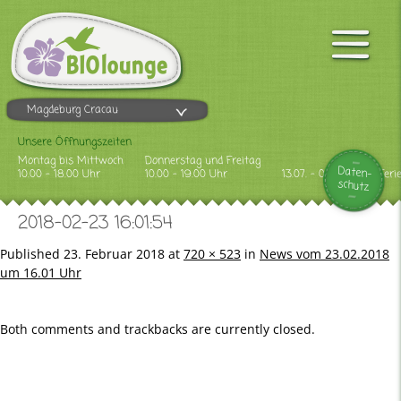
Magdeburg Cracau
Unsere Öffnungszeiten
Montag bis Mittwoch
Donnerstag und Freitag
Daten-
10.00 - 18.00 Uhr
10.00 - 19.00 Uhr
13.07. - 09.08.2026 Feri
schutz
2018-02-23 16:01:54
Published
23. Februar 2018
at
720 × 523
in
News vom 23.02.2018
um 16.01 Uhr
Both comments and trackbacks are currently closed.