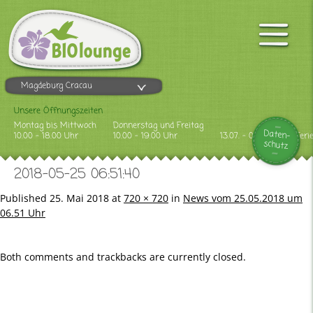
Magdeburg Cracau
Unsere Öffnungszeiten
Montag bis Mittwoch
Donnerstag und Freitag
Daten-
10.00 - 18.00 Uhr
10.00 - 19.00 Uhr
13.07. - 09.08.2026 Feri
schutz
2018-05-25 06:51:40
Published
25. Mai 2018
at
720 × 720
in
News vom 25.05.2018 um
06.51 Uhr
Both comments and trackbacks are currently closed.