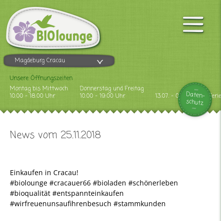
Magdeburg Cracau
Unsere Öffnungszeiten
Montag bis Mittwoch
Donnerstag und Freitag
Daten-
10.00 - 18.00 Uhr
10.00 - 19.00 Uhr
13.07. - 09.08.2026 Feri
schutz
News vom 25.11.2018
Einkaufen in Cracau!
#biolounge #cracauer66 #bioladen #schönerleben
#bioqualität #entspannteinkaufen
#wirfreuenunsaufihrenbesuch #stammkunden