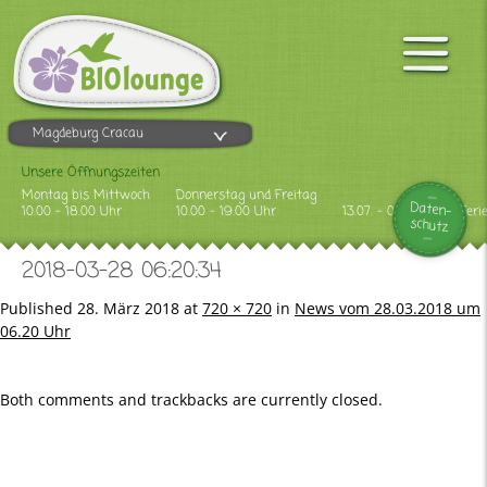
Magdeburg Cracau
Unsere Öffnungszeiten
Montag bis Mittwoch
Donnerstag und Freitag
Daten-
10.00 - 18.00 Uhr
10.00 - 19.00 Uhr
13.07. - 09.08.2026 Feri
schutz
2018-03-28 06:20:34
Published
28. März 2018
at
720 × 720
in
News vom 28.03.2018 um
06.20 Uhr
Both comments and trackbacks are currently closed.