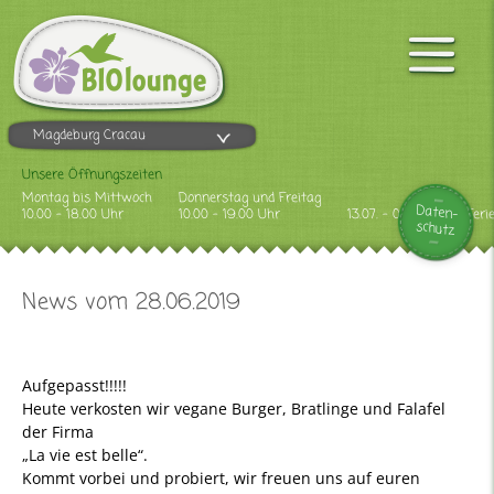
Magdeburg Cracau
Unsere Öffnungszeiten
Montag bis Mittwoch
Donnerstag und Freitag
Daten-
10.00 - 18.00 Uhr
10.00 - 19.00 Uhr
13.07. - 09.08.2026 Feri
schutz
News vom 28.06.2019
Aufgepasst!!!!!
Heute verkosten wir vegane Burger, Bratlinge und Falafel
der Firma
„La vie est belle“.
Kommt vorbei und probiert, wir freuen uns auf euren