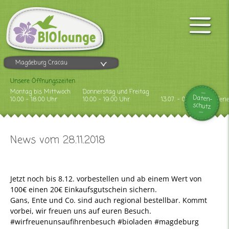
Magdeburg Cracau
Unsere Öffnungszeiten
Montag bis Mittwoch
Donnerstag und Freitag
Daten-
10.00 - 18.00 Uhr
10.00 - 19.00 Uhr
13.07. - 09.08.2026 Feri
schutz
News vom 28.11.2018
Jetzt noch bis 8.12. vorbestellen und ab einem Wert von
100€ einen 20€ Einkaufsgutschein sichern.
Gans, Ente und Co. sind auch regional bestellbar. Kommt
vorbei, wir freuen uns auf euren Besuch.
#wirfreuenunsaufihrenbesuch #bioladen #magdeburg