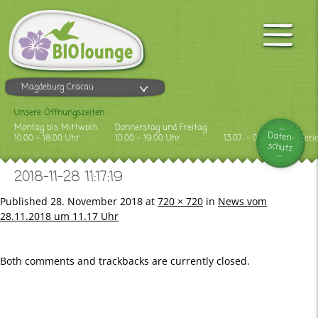
Magdeburg Cracau
Unsere Öffnungszeiten
Montag bis Mittwoch
Donnerstag und Freitag
Daten-
10.00 - 18.00 Uhr
10.00 - 19.00 Uhr
13.07. - 09.08.2026 Feri
schutz
2018-11-28 11:17:19
Published
28. November 2018
at
720 × 720
in
News vom
28.11.2018 um 11.17 Uhr
Both comments and trackbacks are currently closed.