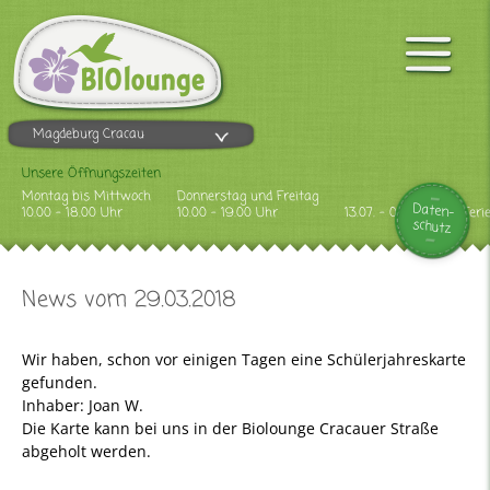
Magdeburg Cracau
Unsere Öffnungszeiten
Montag bis Mittwoch
Donnerstag und Freitag
Daten-
10.00 - 18.00 Uhr
10.00 - 19.00 Uhr
13.07. - 09.08.2026 Feri
schutz
News vom 29.03.2018
Wir haben, schon vor einigen Tagen eine Schülerjahreskarte
gefunden.
Inhaber: Joan W.
Die Karte kann bei uns in der Biolounge Cracauer Straße
abgeholt werden.