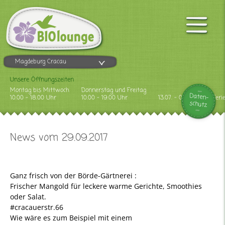
Magdeburg Cracau
Unsere Öffnungszeiten
Montag bis Mittwoch
Donnerstag und Freitag
Daten-
10.00 - 18.00 Uhr
10.00 - 19.00 Uhr
13.07. - 09.08.2026 Feri
schutz
News vom 29.09.2017
Ganz frisch von der Börde-Gärtnerei :
Frischer Mangold für leckere warme Gerichte, Smoothies
oder Salat.
#cracauerstr.66
Wie wäre es zum Beispiel mit einem