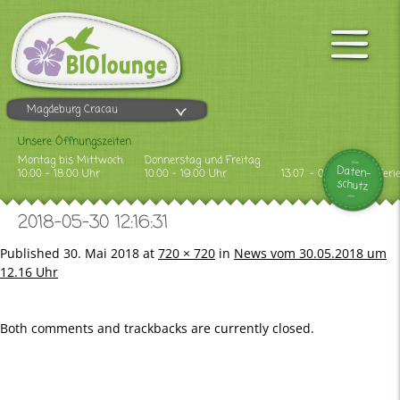
Magdeburg Cracau
Unsere Öffnungszeiten
Montag bis Mittwoch
Donnerstag und Freitag
Daten-
10.00 - 18.00 Uhr
10.00 - 19.00 Uhr
13.07. - 09.08.2026 Feri
schutz
2018-05-30 12:16:31
Published
30. Mai 2018
at
720 × 720
in
News vom 30.05.2018 um
12.16 Uhr
Both comments and trackbacks are currently closed.