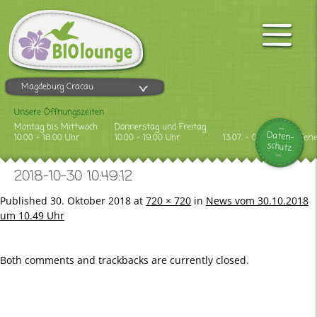
Magdeburg Cracau
Unsere Öffnungszeiten
Montag bis Mittwoch
Donnerstag und Freitag
Daten-
10.00 - 18.00 Uhr
10.00 - 19.00 Uhr
13.07. - 09.08.2026 Feri
schutz
2018-10-30 10:49:12
Published
30. Oktober 2018
at
720 × 720
in
News vom 30.10.2018
um 10.49 Uhr
Both comments and trackbacks are currently closed.