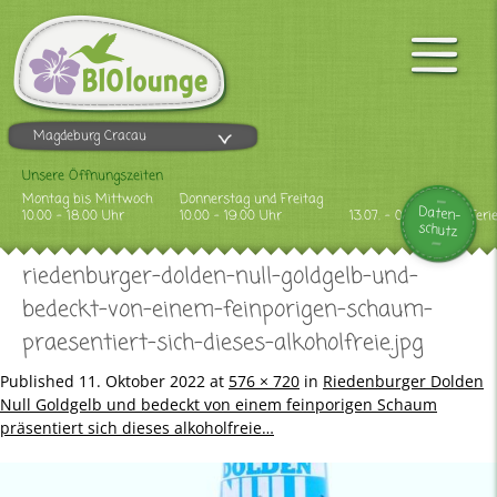
Magdeburg Cracau
Unsere Öffnungszeiten
Montag bis Mittwoch
Donnerstag und Freitag
Daten-
10.00 - 18.00 Uhr
10.00 - 19.00 Uhr
13.07. - 09.08.2026 Feri
schutz
riedenburger-dolden-null-goldgelb-und-
bedeckt-von-einem-feinporigen-schaum-
praesentiert-sich-dieses-alkoholfreie.jpg
Published
11. Oktober 2022
at
576 × 720
in
Riedenburger Dolden
Null Goldgelb und bedeckt von einem feinporigen Schaum
präsentiert sich dieses alkoholfreie…