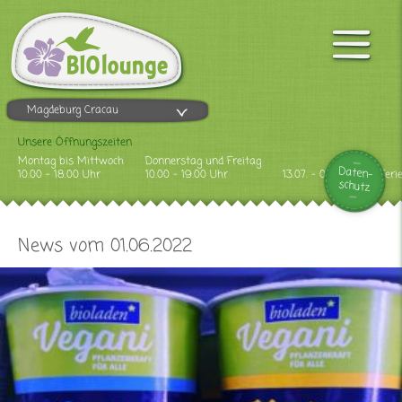
Magdeburg Cracau
Unsere Öffnungszeiten
Montag bis Mittwoch
Donnerstag und Freitag
Daten-
10.00 - 18.00 Uhr
10.00 - 19.00 Uhr
13.07. - 09.08.2026 Feri
schutz
News vom 01.06.2022