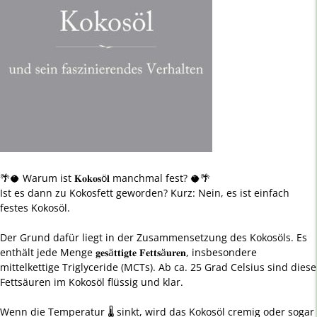
🌴🥥 Warum ist 𝐊𝐨𝐤𝐨𝐬ö𝐥 manchmal fest? 🥥🌴
Ist es dann zu Kokosfett geworden? Kurz: Nein, es ist einfach
festes Kokosöl.
Der Grund dafür liegt in der Zusammensetzung des Kokosöls. Es
enthält jede Menge 𝐠𝐞𝐬ä𝐭𝐭𝐢𝐠𝐭𝐞 𝐅𝐞𝐭𝐭𝐬ä𝐮𝐫𝐞𝐧, insbesondere
mittelkettige Triglyceride (MCTs). Ab ca. 25 Grad Celsius sind diese
Fettsäuren im Kokosöl flüssig und klar.
Wenn die Temperatur 🌡 sinkt, wird das Kokosöl cremig oder sogar