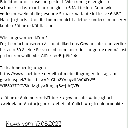
B.bifidum und L.casei hergestellt. Wie cremig er zugleich
schmeckt, das könnt ihr nun gleich 6 Mal testen. Denn wir
verlosen zweimal die gesunde Sixpack-Variante inklusive 6 ABC-
Naturjoghurts. Und die kommen nicht alleine, sondern in unserer
kuhlen Söbbeke-Kühltasche!
Wie ihr gewinnen könnt?
Folgt einfach unserem Account, liked das Gewinnspiel und verlinkt
bis zum 30.8. eine Person, mit dem oder der ihr gerne demnächst
picknicken wollt. Viel Glück! 🧺🌳☀️🥛👜🍀
Teilnahmebedingungen:
https://www.soebbeke.de/teilnahmebedingungen-instagram-
gewinnspiel/?fbclid=IwAR1Gbn8YAloyvitIWC4Ds85-
WfE8037GGV8intMgbywRtngJqBvYjthQVEo
#söbbeke #biomolkereisöbbeke #gewinnspiel #abcjoghurt
#weideland #naturjoghurt #lebebiofröhlich #regionaleprodukte
News vom 15.08.2023