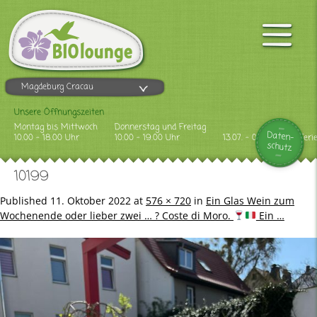
Magdeburg Cracau
Unsere Öffnungszeiten
Montag bis Mittwoch
Donnerstag und Freitag
Daten-
10.00 - 18.00 Uhr
10.00 - 19.00 Uhr
13.07. - 09.08.2026 Feri
schutz
10199
Published
11. Oktober 2022
at
576 × 720
in
Ein Glas Wein zum
Wochenende oder lieber zwei … ? Coste di Moro.
Ein …