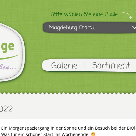
Bitte wählen Sie eine Filiale
Magdeburg Cracau
Galerie
Sortiment
022
Ein Morgenspaziergang in der Sonne und ein Besuch bei der BIO
Was für ein schöner Start Ins Wochenende.