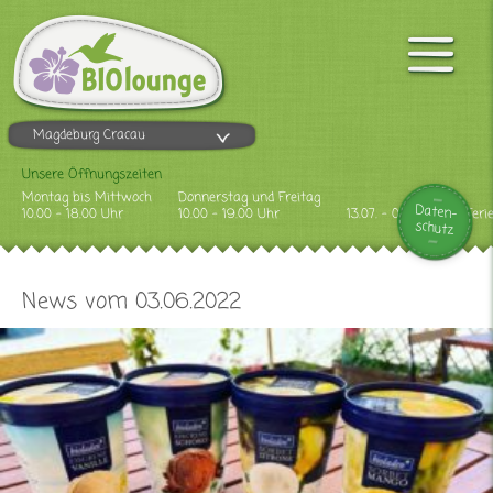
Magdeburg Cracau
Unsere Öffnungszeiten
Montag bis Mittwoch
Donnerstag und Freitag
Daten-
10.00 - 18.00 Uhr
10.00 - 19.00 Uhr
13.07. - 09.08.2026 Feri
schutz
News vom 03.06.2022