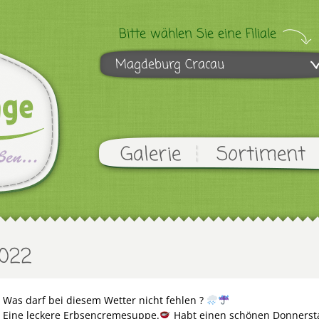
Bitte wählen Sie eine Filiale
Magdeburg Cracau
Galerie
Sortiment
2022
Was darf bei diesem Wetter nicht fehlen ?
Eine leckere Erbsencremesuppe.
Habt einen schönen Donnerst