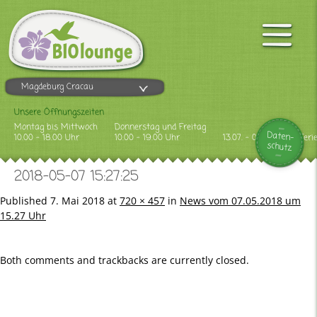
Magdeburg Cracau
Unsere Öffnungszeiten
Montag bis Mittwoch
Donnerstag und Freitag
Daten-
10.00 - 18.00 Uhr
10.00 - 19.00 Uhr
13.07. - 09.08.2026 Feri
schutz
2018-05-07 15:27:25
Published
7. Mai 2018
at
720 × 457
in
News vom 07.05.2018 um
15.27 Uhr
Both comments and trackbacks are currently closed.