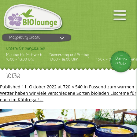
Magdeburg Cracau
Unsere Öffnungszeiten
Montag bis Mittwoch
Donnerstag und Freitag
Daten-
10.00 - 18.00 Uhr
10.00 - 19.00 Uhr
13.07. - 09.08.2026 Feri
schutz
10139
Published
11. Oktober 2022
at
720 × 540
in
Passend zum warmen
Wetter haben wir viele verschiedene Sorten bioladen Eiscreme für
euch im Kühlregal! …